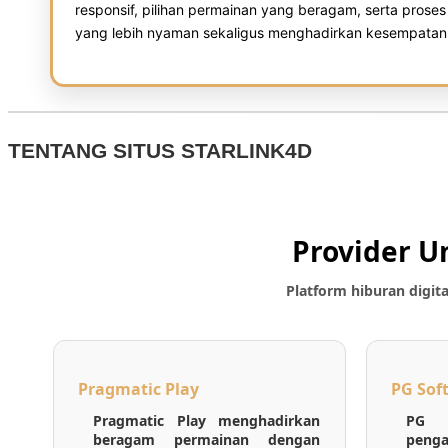
responsif, pilihan permainan yang beragam, serta proses
yang lebih nyaman sekaligus menghadirkan kesempatan 
TENTANG SITUS STARLINK4D
Provider 
Platform hiburan digi
Pragmatic Play
PG Sof
Pragmatic Play menghadirkan
PG 
beragam permainan dengan
peng