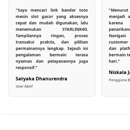
"Saya mencari link bandar toto
"Menurut 
mesin slot gacor yang aksesnya
menjadi a
cepat dan mudah digunakan, lalu
karena 
menemukan STARLINK4D.
penarika
Tampilannya ringan, proses
Navigasi
transaksi praktis, dan pilihan
customer 
permainannya lengkap. Sejauh ini
dan platf
pengalaman bermain terasa
bermain t
nyaman dan pelayanannya juga
hari."
responsif."
Niskala 
Satyaka Dhanurendra
Pengguna B
User Aktif