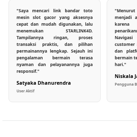
"Saya mencari link bandar toto
"Menurut 
mesin slot gacor yang aksesnya
menjadi a
cepat dan mudah digunakan, lalu
karena 
menemukan STARLINK4D.
penarika
Tampilannya ringan, proses
Navigasi
transaksi praktis, dan pilihan
customer 
permainannya lengkap. Sejauh ini
dan platf
pengalaman bermain terasa
bermain t
nyaman dan pelayanannya juga
hari."
responsif."
Niskala 
Satyaka Dhanurendra
Pengguna B
User Aktif