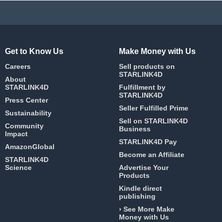
Get to Know Us
Make Money with Us
Careers
Sell products on
STARLINK4D
About
STARLINK4D
Fulfillment by
STARLINK4D
Press Center
Seller Fulfilled Prime
Sustainability
Sell on STARLINK4D
Community
Business
Impact
STARLINK4D Pay
AmazonGlobal
Become an Affiliate
STARLINK4D
Science
Advertise Your
Products
Kindle direct
publishing
›
See More Make
Money with Us